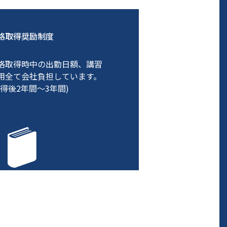
格取得奨励制度
格取得時中の出勤日額、講習
用全て会社負担しています。
取得後2年間～3年間)