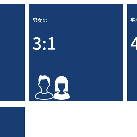
男女比
平
3:1