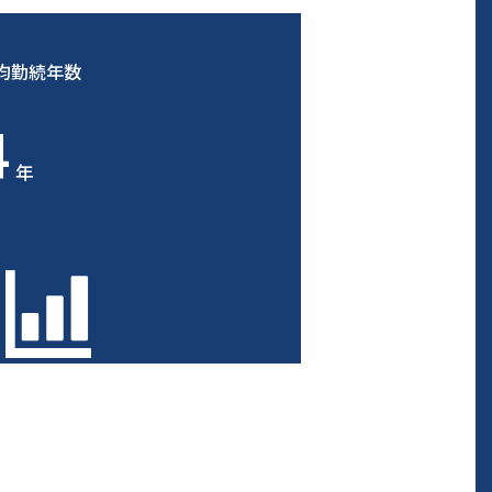
均勤続年数
4
年