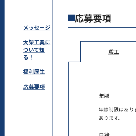
応募要項
メッセージ
大架工業に
ついて知
鳶工
る！
福利厚生
応募要項
年齢
年齢制限はあり
あります。
日給