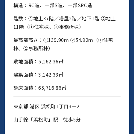
構造：RC造、一部S造、一部SRC造
階数：①地上37階／塔屋2階／地下1階 ②地上
11階（①住宅棟、②事務所棟）
最高部高さ：①139.90ｍ ②54.92ｍ（①住宅
棟、②事務所棟）
敷地面積：5,162.36㎡
建築面積：3,142.33㎡
延床面積：65,716.86㎡
東京都 港区 浜松町1丁目3－2
山手線「浜松町」駅 徒歩5分